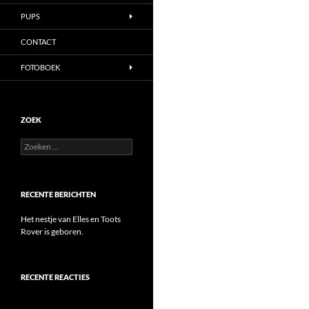
PUPS
CONTACT
FOTOBOEK
ZOEK
Zoeken
naar:
RECENTE BERICHTEN
Het nestje van Elles en Toots
Rover is geboren.
RECENTE REACTIES