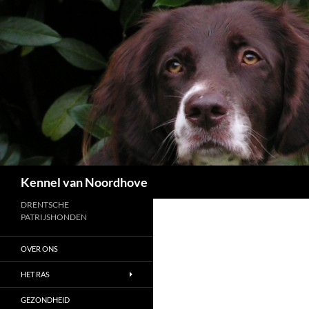
Ga
naar
de
inhoud
Zoeken
Kennel van Noordhove
DRENTSCHE
PATRIJSHONDEN
OVER ONS
HET RAS
GEZONDHEID